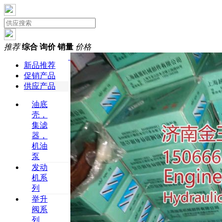
推荐
综合
询价
销量
价格
新品推荐
促销产品
供应产品
油底
壳，
集滤
器，
机油
泵
发动
机系
列
举升
阀系
列